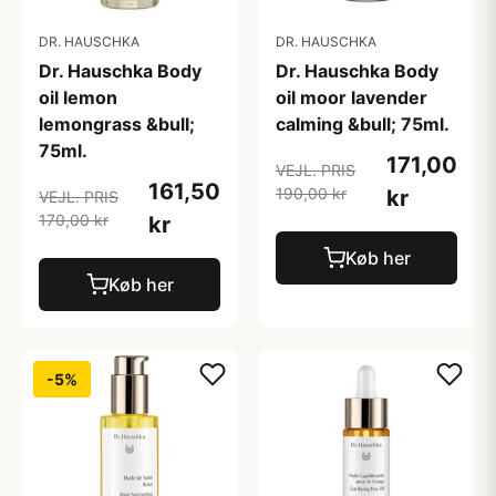
DR. HAUSCHKA
DR. HAUSCHKA
Dr. Hauschka Body
Dr. Hauschka Body
oil lemon
oil moor lavender
lemongrass &bull;
calming &bull; 75ml.
75ml.
171,00
VEJL. PRIS
161,50
190,00 kr
kr
VEJL. PRIS
170,00 kr
kr
Køb her
Køb her
-5%