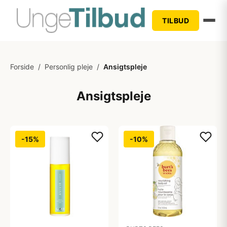
TILBUD
Forside
/
Personlig pleje
/
Ansigtspleje
Ansigtspleje
-15%
-10%