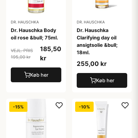
DR. HAUSCHKA
DR. HAUSCHKA
Dr. Hauschka Body
Dr. Hauschka
oil rose &bull; 75ml.
Clarifying day oil
ansigtsolie &bull;
185,50
VEJL. PRIS
18ml.
195,00 kr
kr
255,00 kr
Køb her
Køb her
-15%
-10%