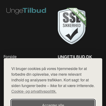
Forside
UNGETILBUD.DK
Produkter
Tlf. 78768672
Top Rabatter
Vi bruger cookies på vores hjemmeside for at
Mail:
hej@want.dk
Blog
forbedre din oplevelse, vise mere relevant
Kontakt
indhold og analysere trafikken. Kort sagt: for at
Cookie- og privatlivspolitik
siden fungerer bedre – ikke for at være irriterende.
Cookie- og privatlivspolitik.
Denne side er en del af want.dk, der udgiver en række
Accepter alle