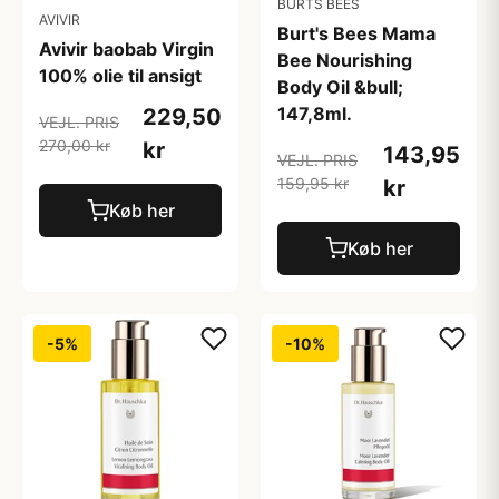
BURTS BEES
AVIVIR
Burt's Bees Mama
Avivir baobab Virgin
Bee Nourishing
100% olie til ansigt
Body Oil &bull;
147,8ml.
229,50
VEJL. PRIS
270,00 kr
kr
143,95
VEJL. PRIS
159,95 kr
kr
Køb her
Køb her
-5%
-10%