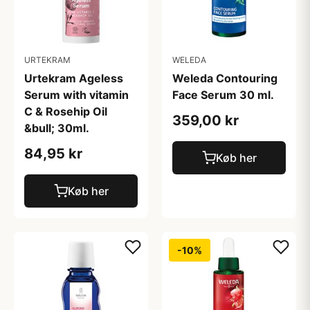
URTEKRAM
WELEDA
Urtekram Ageless
Weleda Contouring
Serum with vitamin
Face Serum 30 ml.
C & Rosehip Oil
359,00 kr
&bull; 30ml.
84,95 kr
Køb her
Køb her
-10%