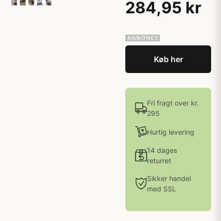
284,95 kr
Køb her
Fri fragt over kr.
295
Hurtig levering
14 dages
returret
Sikker handel
med SSL