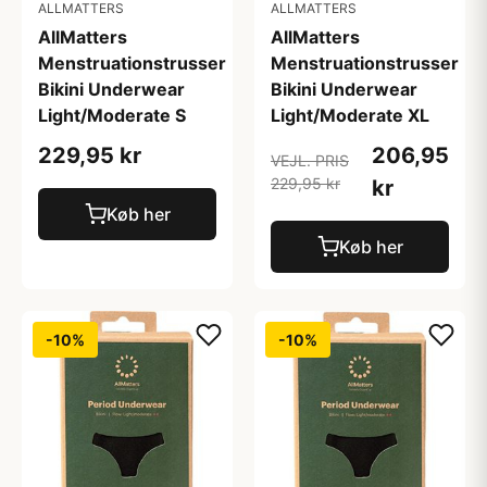
ALLMATTERS
ALLMATTERS
AllMatters
AllMatters
Menstruationstrusser
Menstruationstrusser
Bikini Underwear
Bikini Underwear
Light/Moderate S
Light/Moderate XL
229,95 kr
206,95
VEJL. PRIS
229,95 kr
kr
Køb her
Køb her
-10%
-10%