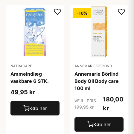
-10%
NATRACARE
ANNEMARIE BÖRLIND
Ammeindlæg
Annemarie Börlind
vaskbare 6 STK.
Body Oil Body care
100 ml
49,95 kr
180,00
VEJL. PRIS
199,95 kr
kr
Køb her
Køb her