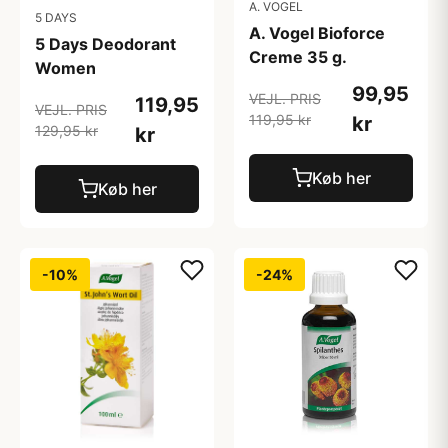
A. VOGEL
5 DAYS
A. Vogel Bioforce
5 Days Deodorant
Creme 35 g.
Women
99,95
VEJL. PRIS
119,95
VEJL. PRIS
119,95 kr
kr
129,95 kr
kr
Køb her
Køb her
-10%
-24%