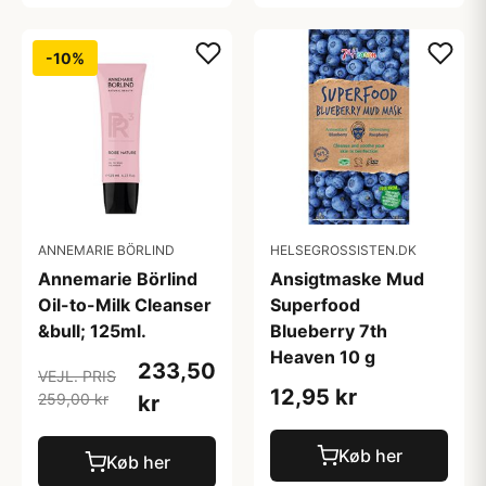
-10%
ANNEMARIE BÖRLIND
HELSEGROSSISTEN.DK
Annemarie Börlind
Ansigtmaske Mud
Oil-to-Milk Cleanser
Superfood
&bull; 125ml.
Blueberry 7th
Heaven 10 g
233,50
VEJL. PRIS
12,95 kr
259,00 kr
kr
Køb her
Køb her