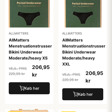
ALLMATTERS
ALLMATTERS
AllMatters
AllMatters
Menstruationstrusser
Menstruationstrusser
Bikini Underwear
Bikini Underwear
Moderate/heavy XS
Moderate/heavy
XXL
206,95
VEJL. PRIS
206,95
229,95 kr
kr
VEJL. PRIS
229,95 kr
kr
Køb her
Køb her