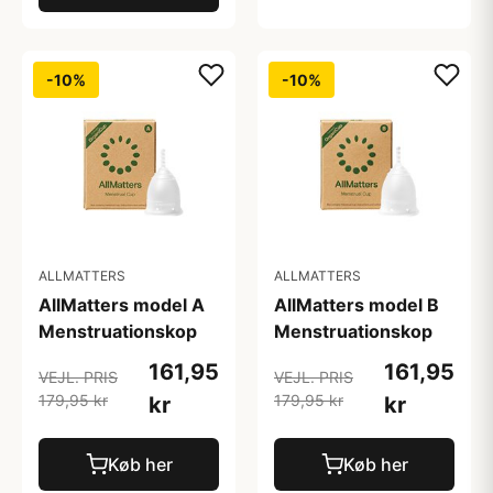
-10%
-10%
ALLMATTERS
ALLMATTERS
AllMatters model A
AllMatters model B
Menstruationskop
Menstruationskop
161,95
161,95
VEJL. PRIS
VEJL. PRIS
179,95 kr
179,95 kr
kr
kr
Køb her
Køb her