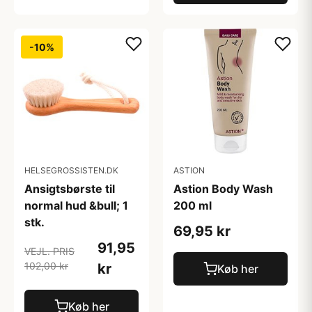
-10%
HELSEGROSSISTEN.DK
ASTION
Ansigtsbørste til
Astion Body Wash
normal hud &bull; 1
200 ml
stk.
69,95 kr
91,95
VEJL. PRIS
102,00 kr
kr
Køb her
Køb her