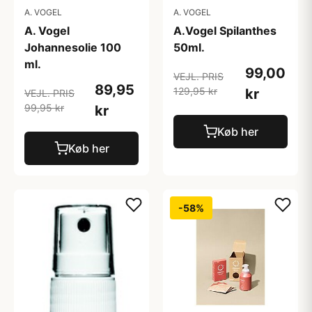
A. VOGEL
A. VOGEL
A. Vogel
A.Vogel Spilanthes
Johannesolie 100
50ml.
ml.
99,00
VEJL. PRIS
89,95
129,95 kr
kr
VEJL. PRIS
99,95 kr
kr
Køb her
Køb her
-58%