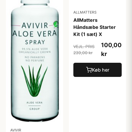
ALLMATTERS
AllMatters
Håndsæbe Starter
Kit (1 sæt) X
100,00
VEJL. PRIS
239,00 kr
kr
Køb her
AVIVIR