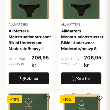
ALLMATTERS
ALLMATTERS
AllMatters
AllMatters
Menstruationstrusser
Menstruationstrusser
Bikini Underwear
Bikini Underwear
Moderate/heavy L
Moderate/heavy S
206,95
206,95
VEJL. PRIS
VEJL. PRIS
229,95 kr
229,95 kr
kr
kr
Køb her
Køb her
-10%
-10%