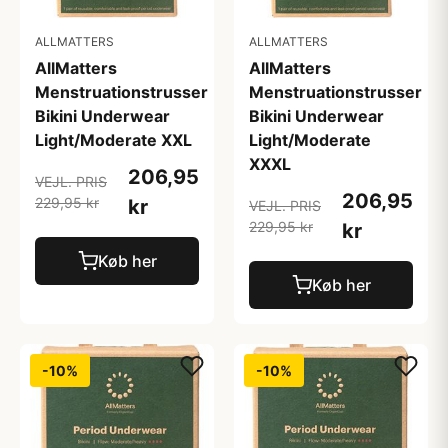
ALLMATTERS
ALLMATTERS
AllMatters
AllMatters
Menstruationstrusser
Menstruationstrusser
Bikini Underwear
Bikini Underwear
Light/Moderate XXL
Light/Moderate
XXXL
206,95
VEJL. PRIS
206,95
229,95 kr
kr
VEJL. PRIS
229,95 kr
kr
Køb her
Køb her
-10%
-10%