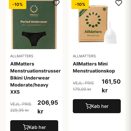
-10%
-10%
ALLMATTERS
ALLMATTERS
AllMatters
AllMatters Mini
Menstruationstrusser
Menstruationskop
Bikini Underwear
161,50
VEJL. PRIS
Moderate/heavy
179,00 kr
kr
XXS
206,95
VEJL. PRIS
Køb her
229,95 kr
kr
Køb her