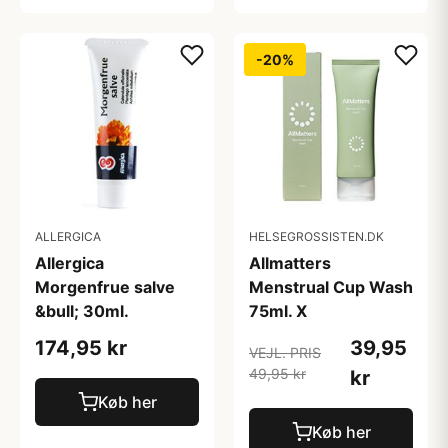
-20%
ALLERGICA
HELSEGROSSISTEN.DK
Allergica
Allmatters
Morgenfrue salve
Menstrual Cup Wash
&bull; 30ml.
75ml. X
174,95 kr
39,95
VEJL. PRIS
49,95 kr
kr
Køb her
Køb her