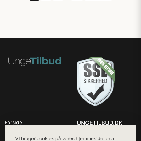
Forside
UNGETILBUD.DK
Produkter
Tlf. 78768672
Top Rabatter
Vi bruger cookies på vores hjemmeside for at