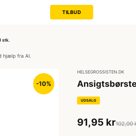
TILBUD
 stk.
 hjælp fra AI.
HELSEGROSSISTEN.DK
Ansigtsbørste 
-10%
UDSALG
91,95 kr
102,00 