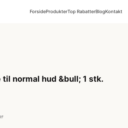
Forside
Produkter
Top Rabatter
Blog
Kontakt
til normal hud &bull; 1 stk.
kr