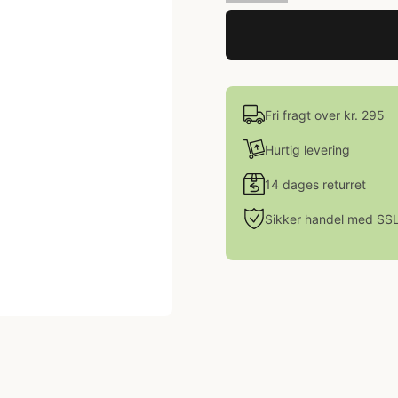
Fri fragt over kr. 295
Hurtig levering
14 dages returret
Sikker handel med SS