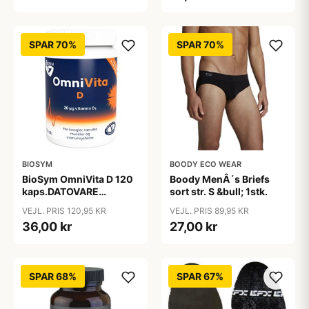
SPAR 70%
SPAR 70%
BIOSYM
BOODY ECO WEAR
BioSym OmniVita D 120
Boody MenÂ´s Briefs
kaps.DATOVARE
sort str. S &bull; 1stk.
07/2025
VEJL. PRIS 120,95 KR
VEJL. PRIS 89,95 KR
36,00 kr
27,00 kr
SPAR 68%
SPAR 67%