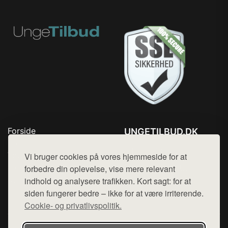
Forside
UNGETILBUD.DK
Produkter
Tlf. 78768672
Top Rabatter
Vi bruger cookies på vores hjemmeside for at
Mail:
hej@want.dk
Blog
forbedre din oplevelse, vise mere relevant
Kontakt
indhold og analysere trafikken. Kort sagt: for at
Cookie- og privatlivspolitik
siden fungerer bedre – ikke for at være irriterende.
Cookie- og privatlivspolitik.