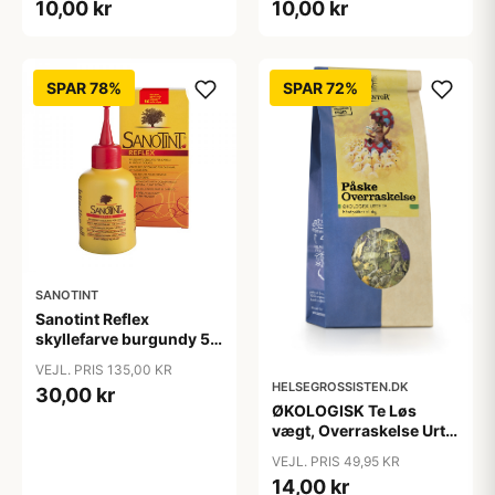
10,00 kr
10,00 kr
SPAR 78%
SPAR 72%
SANOTINT
Sanotint Reflex
skyllefarve burgundy 56
X
VEJL. PRIS 135,00 KR
HELSEGROSSISTEN.DK
30,00 kr
ØKOLOGISK Te Løs
vægt, Overraskelse Urte
te - DATOVARE 31/03-
VEJL. PRIS 49,95 KR
2025
14,00 kr