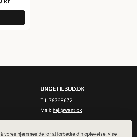
0 kr
UNGETILBUD.DK
Tlf. 78768672
Mail:
hej@want.dk
Cookie- og privatlivspolitik
å vores hjemmeside for at forbedre din oplevelse, vise