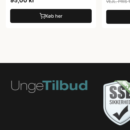
95,00 kr
VEJL. PRIS 
Køb her