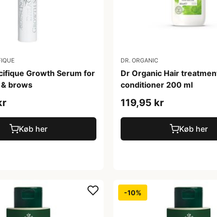
FIQUE
DR. ORGANIC
cifique Growth Serum for
Dr Organic Hair treatmen
 & brows
conditioner 200 ml
kr
119,95 kr
Køb her
Køb her
-10%