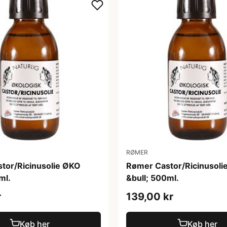
RØMER
tor/Ricinusolie ØKO
Rømer Castor/Ricinusoli
ml.
&bull; 500ml.
r
139,00 kr
Køb her
Køb her