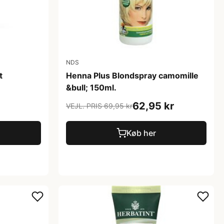
NDS
t
Henna Plus Blondspray camomille
&bull; 150ml.
62,95 kr
VEJL. PRIS 69,95 kr
Køb her