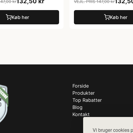
132,50 kr
132,5
147,00 kr
VEJL. PRIS 147,00 kr
Køb her
Køb her
Forside
Produkter
Top Rabatter
Blog
Kontakt
Vi bruger cookies p