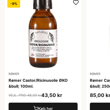
-9%
RØMER
RØMER
Rømer Castor/Ricinusolie ØKO
Rømer Cas
&bull; 100ml.
&bull; 250
43,50 kr
85,00 k
VEJL. PRIS 48,00 kr
Køb her