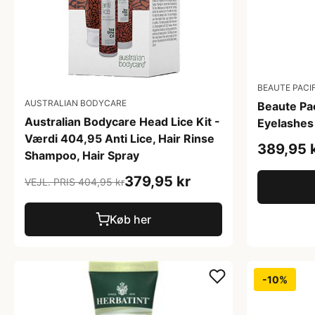
BEAUTE PACI
AUSTRALIAN BODYCARE
Beaute Pa
Australian Bodycare Head Lice Kit -
Eyelashes
Værdi 404,95 Anti Lice, Hair Rinse
389,95 
Shampoo, Hair Spray
379,95 kr
VEJL. PRIS 404,95 kr
Køb her
-10%