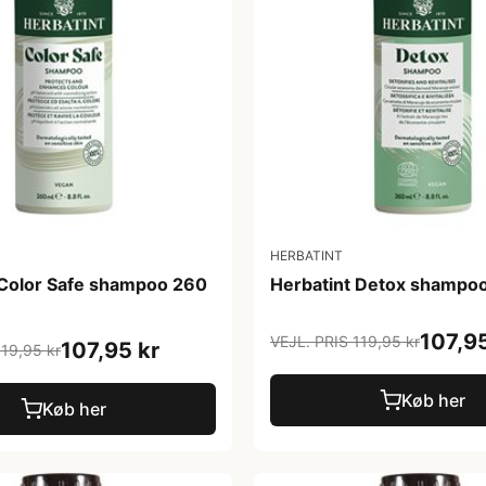
HERBATINT
 Color Safe shampoo 260
Herbatint Detox shampo
107,95
VEJL. PRIS 119,95 kr
107,95 kr
119,95 kr
Køb her
Køb her