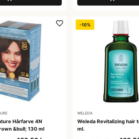
-10%
TURE
WELEDA
ature Hårfarve 4N
Weleda Revitalizing hair 
own &bull; 130 ml
ml.