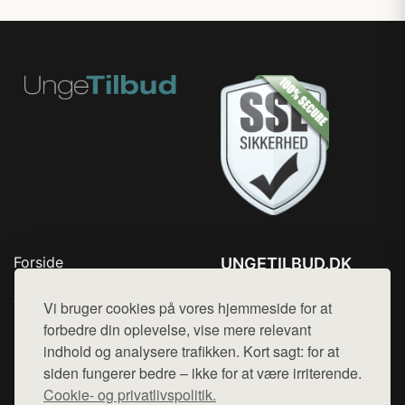
Forside
UNGETILBUD.DK
Produkter
Tlf. 78768672
Top Rabatter
Vi bruger cookies på vores hjemmeside for at
Mail:
hej@want.dk
Blog
forbedre din oplevelse, vise mere relevant
Kontakt
indhold og analysere trafikken. Kort sagt: for at
Cookie- og privatlivspolitik
siden fungerer bedre – ikke for at være irriterende.
Cookie- og privatlivspolitik.