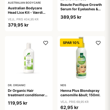
AUSTRALIAN BODYCARE
Beaute Pacifique Growth
Australian Bodycare
Serum for Eyelashes &
Head Lice Kit - Værdi
brows
389,95 kr
404,95 Anti Lice, Hair
VEJL. PRIS 404,95 KR
Rinse Shampoo, Hair
379,95 kr
Spray
SPAR 10%
DR. ORGANIC
NDS
Dr Organic Hair
Henna Plus Blondspray
treatment conditioner
camomille &bull; 150ml.
200 ml
VEJL. PRIS 69,95 KR
119,95 kr
62,95 kr