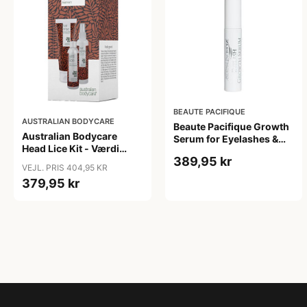
BEAUTE PACIFIQUE
AUSTRALIAN BODYCARE
Beaute Pacifique Growth
Australian Bodycare
Serum for Eyelashes &
Head Lice Kit - Værdi
brows
389,95 kr
404,95 Anti Lice, Hair
VEJL. PRIS 404,95 KR
Rinse Shampoo, Hair
379,95 kr
Spray