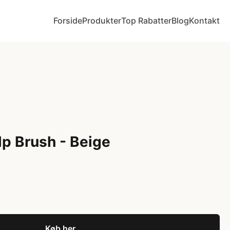
Forside
Produkter
Top Rabatter
Blog
Kontakt
p Brush - Beige
Køb her