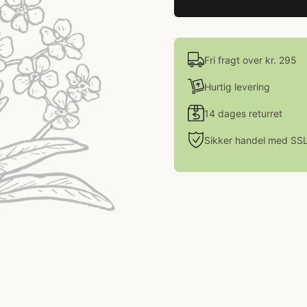
Fri fragt over kr. 295
Hurtig levering
14 dages returret
Sikker handel med SS