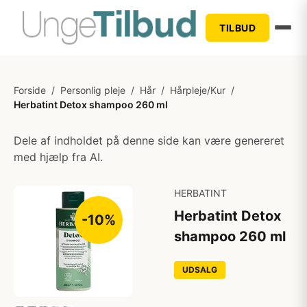
TILBUD
Forside
/
Personlig pleje
/
Hår
/
Hårpleje/Kur
/
Herbatint Detox shampoo 260 ml
Dele af indholdet på denne side kan være genereret
med hjælp fra AI.
HERBATINT
Herbatint Detox
-10%
shampoo 260 ml
UDSALG