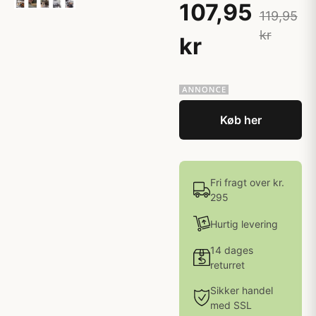
107,95
119,95
kr
kr
Køb her
Fri fragt over kr.
295
Hurtig levering
14 dages
returret
Sikker handel
med SSL