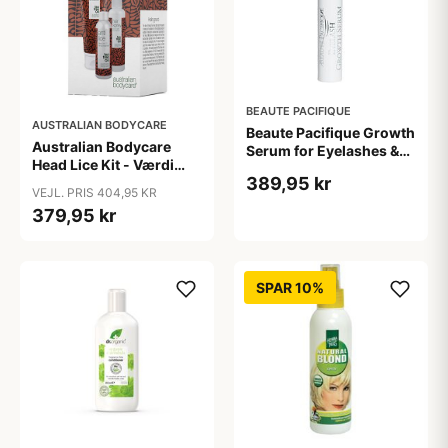
BEAUTE PACIFIQUE
AUSTRALIAN BODYCARE
Beaute Pacifique Growth
Australian Bodycare
Serum for Eyelashes &
Head Lice Kit - Værdi
brows
389,95 kr
404,95 Anti Lice, Hair
VEJL. PRIS 404,95 KR
Rinse Shampoo, Hair
379,95 kr
Spray
SPAR 10%