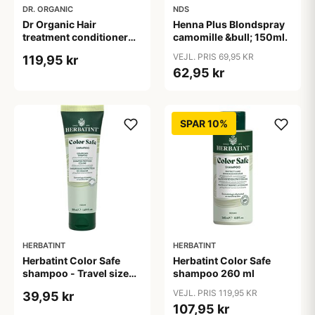
DR. ORGANIC
NDS
Dr Organic Hair
Henna Plus Blondspray
treatment conditioner
camomille &bull; 150ml.
200 ml
VEJL. PRIS 69,95 KR
119,95 kr
62,95 kr
SPAR 10%
HERBATINT
HERBATINT
Herbatint Color Safe
Herbatint Color Safe
shampoo - Travel size
shampoo 260 ml
50 ml
VEJL. PRIS 119,95 KR
39,95 kr
107,95 kr