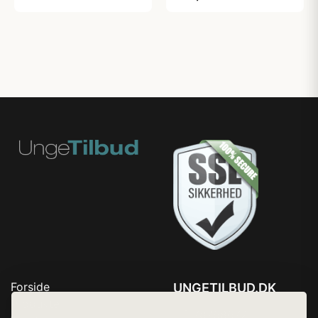
Forside
UNGETILBUD.DK
Produkter
Tlf. 78768672