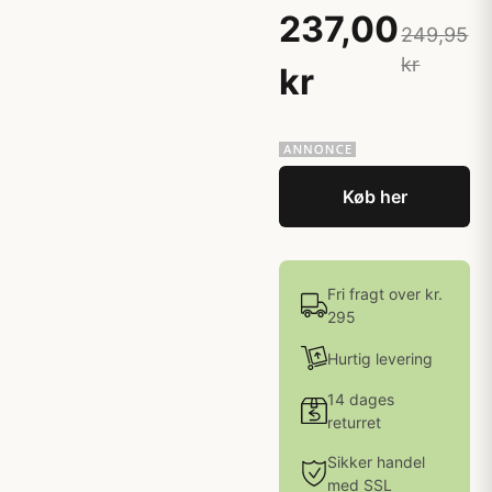
237,00
249,95
kr
kr
Køb her
Fri fragt over kr.
295
Hurtig levering
14 dages
returret
Sikker handel
med SSL