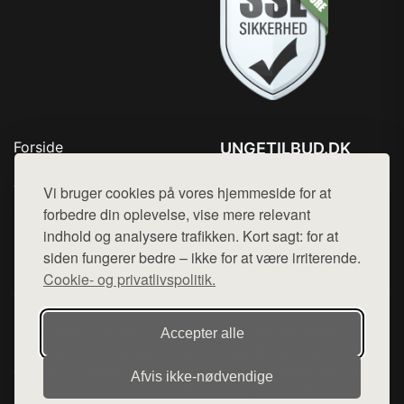
Forside
UNGETILBUD.DK
Produkter
Tlf. 78768672
Top Rabatter
Vi bruger cookies på vores hjemmeside for at
Mail:
hej@want.dk
Blog
forbedre din oplevelse, vise mere relevant
Kontakt
indhold og analysere trafikken. Kort sagt: for at
Cookie- og privatlivspolitik
siden fungerer bedre – ikke for at være irriterende.
Cookie- og privatlivspolitik.
Denne side er en del af want.dk, der udgiver en række
Accepter alle
hjemmesider med præsentation af forskellige produkter fra
diverse webshops. Der sælges ikke varer fra denne side - vi
Afvis ikke‑nødvendige
henviser til de shops, som sælger varen. Vi har heller ikke