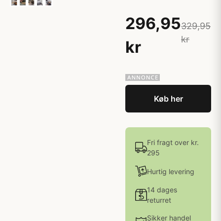
296,95
329,95
kr
kr
Køb her
Fri fragt over kr.
295
Hurtig levering
14 dages
returret
Sikker handel