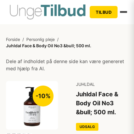
TILBUD
Forside
/
Personlig pleje
/
Juhldal Face & Body Oil No3 &bull; 500 ml.
Dele af indholdet på denne side kan være genereret
med hjælp fra AI.
JUHLDAL
Juhldal Face &
-10%
Body Oil No3
&bull; 500 ml.
UDSALG