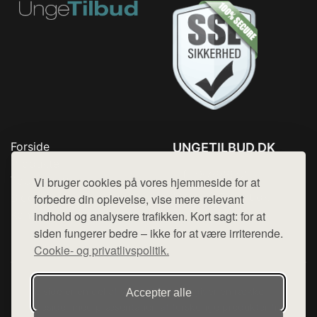
Forside
UNGETILBUD.DK
Produkter
Tlf. 78768672
Top Rabatter
Vi bruger cookies på vores hjemmeside for at
Mail:
hej@want.dk
Blog
forbedre din oplevelse, vise mere relevant
Kontakt
indhold og analysere trafikken. Kort sagt: for at
Cookie- og privatlivspolitik
siden fungerer bedre – ikke for at være irriterende.
Cookie- og privatlivspolitik.
Denne side er en del af want.dk, der udgiver en række
Accepter alle
hjemmesider med præsentation af forskellige produkter fra