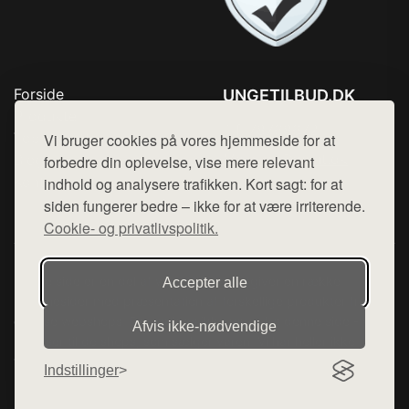
Forside
UNGETILBUD.DK
Produkter
Tlf. 78768672
Top Rabatter
Vi bruger cookies på vores hjemmeside for at
Mail:
hej@want.dk
Blog
forbedre din oplevelse, vise mere relevant
Kontakt
indhold og analysere trafikken. Kort sagt: for at
Cookie- og privatlivspolitik
siden fungerer bedre – ikke for at være irriterende.
Cookie- og privatlivspolitik.
Denne side er en del af want.dk, der udgiver en række
Accepter alle
hjemmesider med præsentation af forskellige produkter fra
diverse webshops. Der sælges ikke varer fra denne side - vi
Afvis ikke‑nødvendige
henviser til de shops, som sælger varen. Vi har heller ikke
varerne på lager.
Indstillinger
© 2026 ungetilbud.dk. Alle rettigheder forbeholdes.