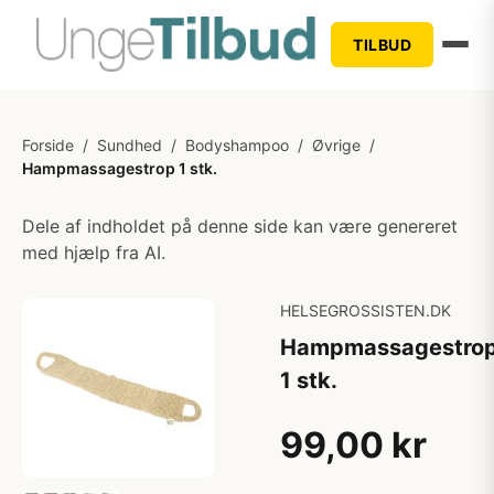
TILBUD
Forside
/
Sundhed
/
Bodyshampoo
/
Øvrige
/
Hampmassagestrop 1 stk.
Dele af indholdet på denne side kan være genereret
med hjælp fra AI.
HELSEGROSSISTEN.DK
Hampmassagestro
1 stk.
99,00 kr