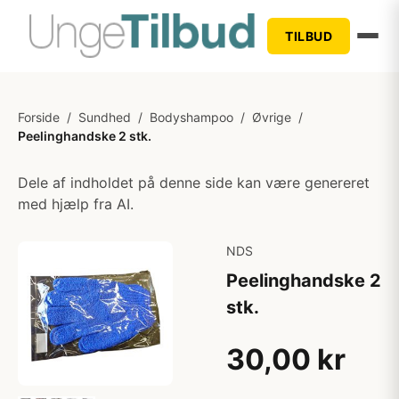
TILBUD
Forside
/
Sundhed
/
Bodyshampoo
/
Øvrige
/
Peelinghandske 2 stk.
Dele af indholdet på denne side kan være genereret
med hjælp fra AI.
NDS
Peelinghandske 2
stk.
30,00 kr