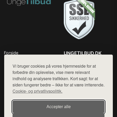
Forside
UNGETILBUD.DK
Produkter
Tlf. 78768672
Top Rabatter
Vi bruger cookies på vores hjemmeside for at
Mail:
hej@want.dk
Blog
forbedre din oplevelse, vise mere relevant
Kontakt
indhold og analysere trafikken. Kort sagt: for at
Cookie- og privatlivspolitik
siden fungerer bedre – ikke for at være irriterende.
Cookie- og privatlivspolitik.
Denne side er en del af want.dk, der udgiver en række
Accepter alle
hjemmesider med præsentation af forskellige produkter fra