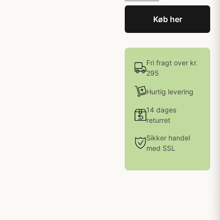
Køb her
Fri fragt over kr.
295
Hurtig levering
14 dages
returret
Sikker handel
med SSL