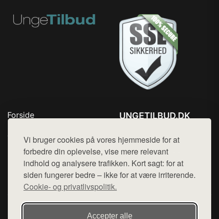
Forside
UNGETILBUD.DK
Produkter
Tlf. 78768672
Top Rabatter
Vi bruger cookies på vores hjemmeside for at
Mail:
hej@want.dk
Blog
forbedre din oplevelse, vise mere relevant
Kontakt
indhold og analysere trafikken. Kort sagt: for at
Cookie- og privatlivspolitik
siden fungerer bedre – ikke for at være irriterende.
Cookie- og privatlivspolitik.
Denne side er en del af want.dk, der udgiver en række
Accepter alle