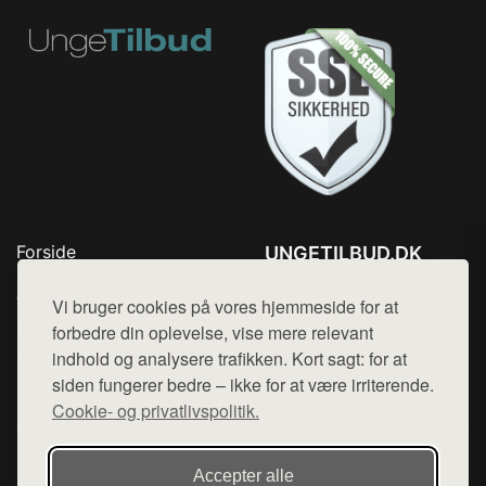
Forside
UNGETILBUD.DK
Produkter
Tlf. 78768672
Top Rabatter
Vi bruger cookies på vores hjemmeside for at
Mail:
hej@want.dk
Blog
forbedre din oplevelse, vise mere relevant
Kontakt
indhold og analysere trafikken. Kort sagt: for at
Cookie- og privatlivspolitik
siden fungerer bedre – ikke for at være irriterende.
Cookie- og privatlivspolitik.
Denne side er en del af want.dk, der udgiver en række
Accepter alle