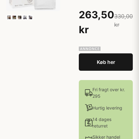
263,50
330,00
kr
kr
Køb her
Fri fragt over kr.
295
Hurtig levering
14 dages
returret
Sikker handel