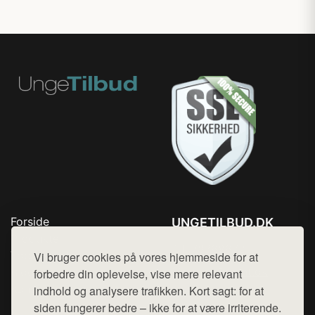
Forside
UNGETILBUD.DK
Produkter
Tlf. 78768672
Top Rabatter
Vi bruger cookies på vores hjemmeside for at
Mail:
hej@want.dk
Blog
forbedre din oplevelse, vise mere relevant
Kontakt
indhold og analysere trafikken. Kort sagt: for at
Cookie- og privatlivspolitik
siden fungerer bedre – ikke for at være irriterende.