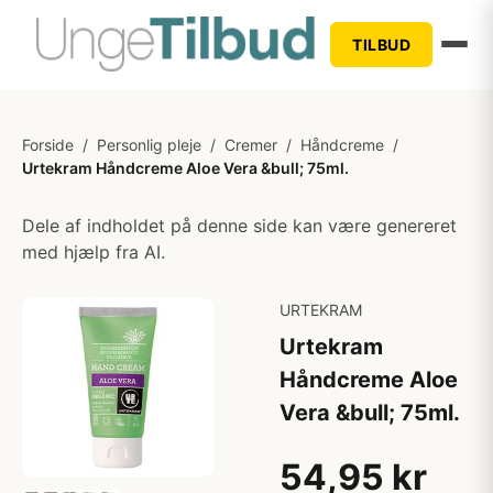
TILBUD
Forside
/
Personlig pleje
/
Cremer
/
Håndcreme
/
Urtekram Håndcreme Aloe Vera &bull; 75ml.
Dele af indholdet på denne side kan være genereret
med hjælp fra AI.
URTEKRAM
Urtekram
Håndcreme Aloe
Vera &bull; 75ml.
54,95 kr