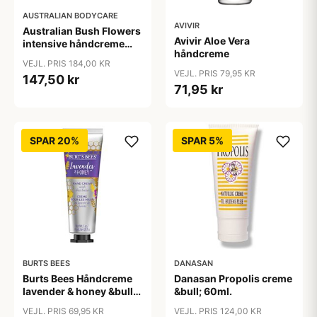
AUSTRALIAN BODYCARE
AVIVIR
Australian Bush Flowers
Avivir Aloe Vera
intensive håndcreme
håndcreme
50ml. X
VEJL. PRIS 184,00 KR
VEJL. PRIS 79,95 KR
147,50 kr
71,95 kr
SPAR 20%
SPAR 5%
BURTS BEES
DANASAN
Burts Bees Håndcreme
Danasan Propolis creme
lavender & honey &bull;
&bull; 60ml.
28g.
VEJL. PRIS 69,95 KR
VEJL. PRIS 124,00 KR