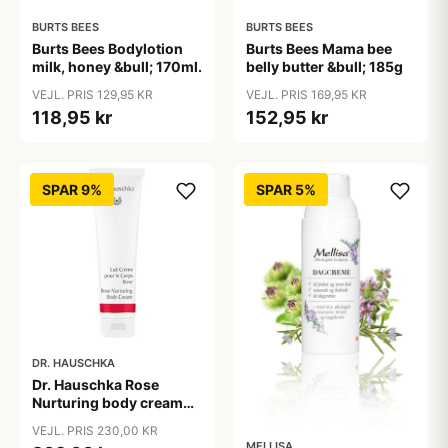
BURTS BEES
BURTS BEES
Burts Bees Bodylotion
Burts Bees Mama bee
milk, honey &bull; 170ml.
belly butter &bull; 185g
VEJL. PRIS 129,95 KR
VEJL. PRIS 169,95 KR
118,95 kr
152,95 kr
SPAR 9%
SPAR 5%
DR. HAUSCHKA
Dr. Hauschka Rose
Nurturing body cream
&bull; 145ml.
VEJL. PRIS 230,00 KR
MELLISA