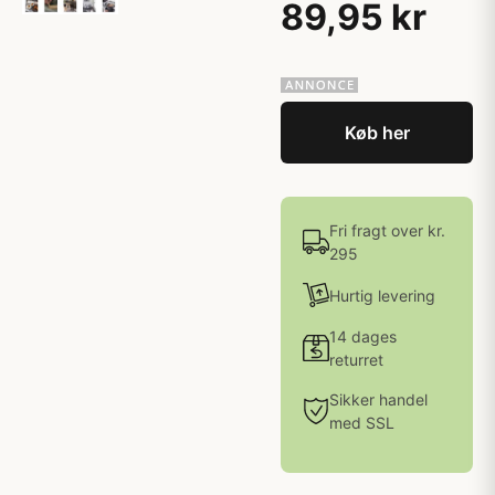
89,95 kr
Køb her
Fri fragt over kr.
295
Hurtig levering
14 dages
returret
Sikker handel
med SSL