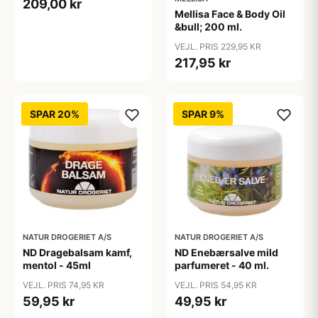
209,00 kr
Mellisa Face & Body Oil
&bull; 200 ml.
VEJL. PRIS 229,95 KR
217,95 kr
SPAR 20%
SPAR 9%
NATUR DROGERIET A/S
NATUR DROGERIET A/S
ND Dragebalsam kamf,
ND Enebærsalve mild
mentol - 45ml
parfumeret - 40 ml.
VEJL. PRIS 74,95 KR
VEJL. PRIS 54,95 KR
59,95 kr
49,95 kr