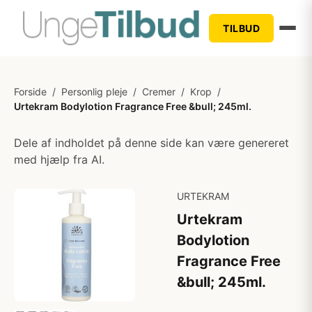
TILBUD
Forside
/
Personlig pleje
/
Cremer
/
Krop
/
Urtekram Bodylotion Fragrance Free &bull; 245ml.
Dele af indholdet på denne side kan være genereret
med hjælp fra AI.
URTEKRAM
Urtekram
Bodylotion
Fragrance Free
&bull; 245ml.