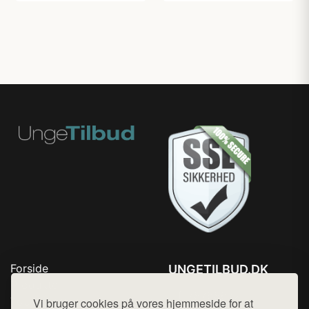
Forside
UNGETILBUD.DK
Produkter
Tlf. 78768672
Top Rabatter
Vi bruger cookies på vores hjemmeside for at