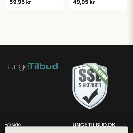
59,95 kr
49,95 kr
Forside
UNGETILBUD.DK
Produkter