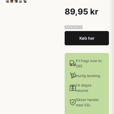
89,95 kr
Køb her
Fri fragt over kr.
295
Hurtig levering
14 dages
returret
Sikker handel
med SSL