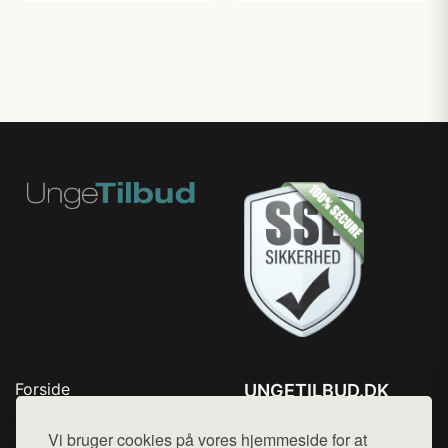
Forside
UNGETILBUD.DK
Produkter
Tlf. 78768672
Top Rabatter
Vi bruger cookies på vores hjemmeside for at