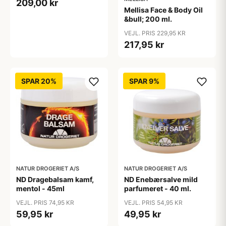
209,00 kr
Mellisa Face & Body Oil
&bull; 200 ml.
VEJL. PRIS 229,95 KR
217,95 kr
SPAR 20%
SPAR 9%
NATUR DROGERIET A/S
NATUR DROGERIET A/S
ND Dragebalsam kamf,
ND Enebærsalve mild
mentol - 45ml
parfumeret - 40 ml.
VEJL. PRIS 74,95 KR
VEJL. PRIS 54,95 KR
59,95 kr
49,95 kr