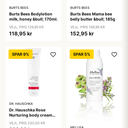
BURTS BEES
BURTS BEES
Burts Bees Bodylotion
Burts Bees Mama bee
milk, honey &bull; 170ml.
belly butter &bull; 185g
VEJL. PRIS 129,95 KR
VEJL. PRIS 169,95 KR
118,95 kr
152,95 kr
SPAR 9%
SPAR 5%
DR. HAUSCHKA
Dr. Hauschka Rose
Nurturing body cream
&bull; 145ml.
VEJL. PRIS 230,00 KR
MELLISA