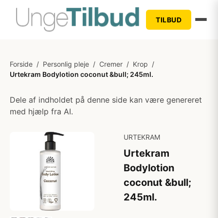
TILBUD
Forside
/
Personlig pleje
/
Cremer
/
Krop
/
Urtekram Bodylotion coconut &bull; 245ml.
Dele af indholdet på denne side kan være genereret
med hjælp fra AI.
URTEKRAM
Urtekram
Bodylotion
coconut &bull;
245ml.