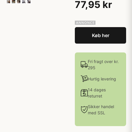
77,95 kr
Køb her
Fri fragt over kr.
295
Hurtig levering
14 dages
returret
Sikker handel
med SSL