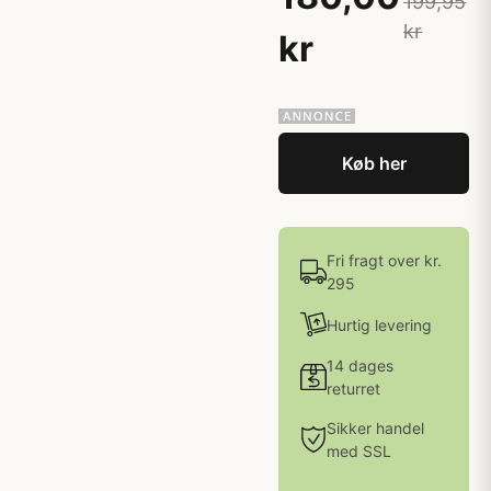
199,95
kr
kr
Køb her
Fri fragt over kr.
295
Hurtig levering
14 dages
returret
Sikker handel
med SSL