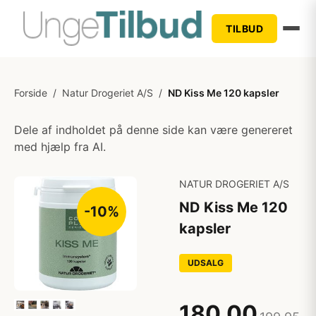
TILBUD
Forside
/
Natur Drogeriet A/S
/
ND Kiss Me 120 kapsler
Dele af indholdet på denne side kan være genereret
med hjælp fra AI.
NATUR DROGERIET A/S
ND Kiss Me 120
-10%
kapsler
UDSALG
180,00