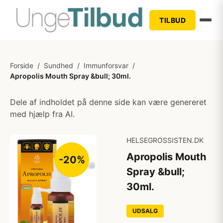
TILBUD
Forside
/
Sundhed
/
Immunforsvar
/
Apropolis Mouth Spray &bull; 30ml.
Dele af indholdet på denne side kan være genereret
med hjælp fra AI.
HELSEGROSSISTEN.DK
Apropolis Mouth
-20%
Spray &bull;
30ml.
UDSALG