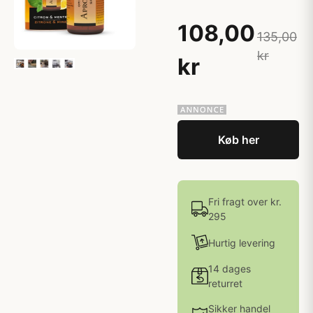
108,00
135,00
kr
kr
Køb her
Fri fragt over kr.
295
Hurtig levering
14 dages
returret
Sikker handel