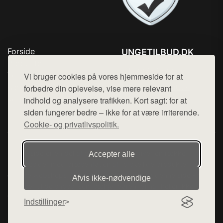
Forside
UNGETILBUD.DK
Produkter
Tlf. 78768672
Top Rabatter
Vi bruger cookies på vores hjemmeside for at
Mail:
hej@want.dk
Blog
forbedre din oplevelse, vise mere relevant
Kontakt
indhold og analysere trafikken. Kort sagt: for at
Cookie- og privatlivspolitik
siden fungerer bedre – ikke for at være irriterende.
Cookie- og privatlivspolitik.
Denne side er en del af want.dk, der udgiver en række
Accepter alle
hjemmesider med præsentation af forskellige produkter fra
diverse webshops. Der sælges ikke varer fra denne side - vi
Afvis ikke‑nødvendige
henviser til de shops, som sælger varen. Vi har heller ikke
varerne på lager.
Indstillinger
© 2026 ungetilbud.dk. Alle rettigheder forbeholdes.