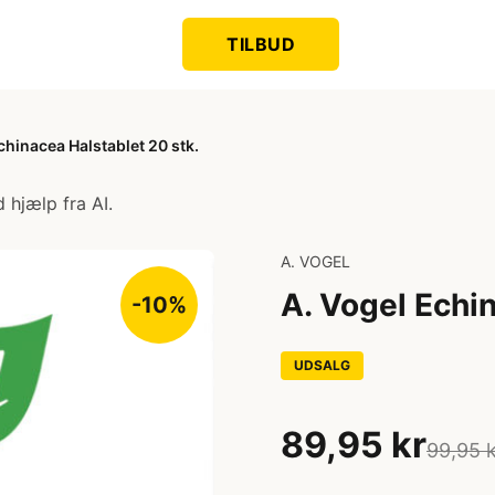
TILBUD
chinacea Halstablet 20 stk.
 hjælp fra AI.
A. VOGEL
A. Vogel Echin
-10%
UDSALG
89,95 kr
99,95 