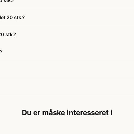
0 stk.?
et 20 stk.?
20 stk.?
.?
Du er måske interesseret i