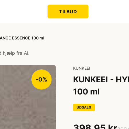
TILBUD
LANCE ESSENCE 100 ml
 hjælp fra AI.
KUNKEEI
KUNKEEI - H
-0%
100 ml
UDSALG
398,95 kr