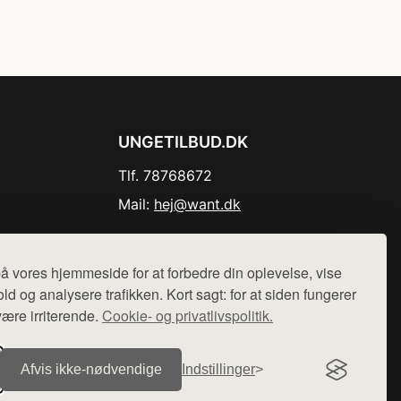
UNGETILBUD.DK
Tlf. 78768672
Mail:
hej@want.dk
Cookie- og privatlivspolitik
å vores hjemmeside for at forbedre din oplevelse, vise
ld og analysere trafikken. Kort sagt: for at siden fungerer
være irriterende.
Cookie- og privatlivspolitik.
r sælges ikke varer fra denne side - vi henviser til de shops,
Afvis ikke‑nødvendige
Indstillinger