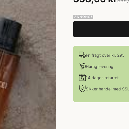
399,
Fri fragt over kr. 295
Hurtig levering
14 dages returret
Sikker handel med SS