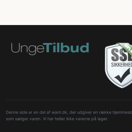
Denne side er en del af want.dk, der udgiver en række hjemmeside
som sælger varen. Vi har heller ikke varerne på lager.