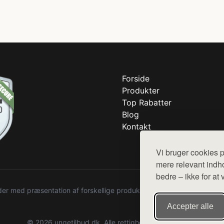
Forside
Produkter
Top Rabatter
Blog
Kontakt
Vi bruger cookies p
mere relevant indho
bedre – ikke for at 
r med præsentation af forskellige produkter fra diverse webshops. De
Accepter alle
© 2026 ungetilbud.dk. Alle rettigheder forbeholdes.