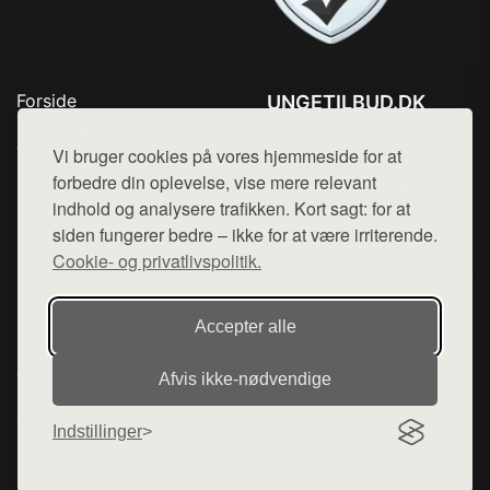
Forside
UNGETILBUD.DK
Produkter
Tlf. 78768672
Top Rabatter
Vi bruger cookies på vores hjemmeside for at
Mail:
hej@want.dk
Blog
forbedre din oplevelse, vise mere relevant
Kontakt
indhold og analysere trafikken. Kort sagt: for at
Cookie- og privatlivspolitik
siden fungerer bedre – ikke for at være irriterende.
Cookie- og privatlivspolitik.
Denne side er en del af want.dk, der udgiver en række
Accepter alle
hjemmesider med præsentation af forskellige produkter fra
diverse webshops. Der sælges ikke varer fra denne side - vi
Afvis ikke‑nødvendige
henviser til de shops, som sælger varen. Vi har heller ikke
varerne på lager.
Indstillinger
© 2026 ungetilbud.dk. Alle rettigheder forbeholdes.