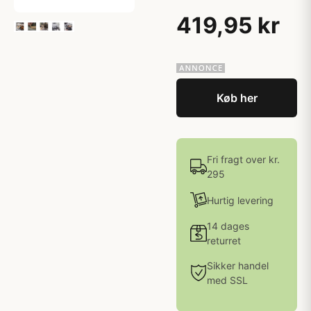
419,95 kr
Køb her
Fri fragt over kr.
295
Hurtig levering
14 dages
returret
Sikker handel
med SSL