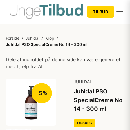
TILBUD
Forside
/
Juhldal
/
Krop
/
Juhldal PSO SpecialCreme No 14 - 300 ml
Dele af indholdet på denne side kan være genereret
med hjælp fra AI.
JUHLDAL
Juhldal PSO
-5%
SpecialCreme No
14 - 300 ml
UDSALG