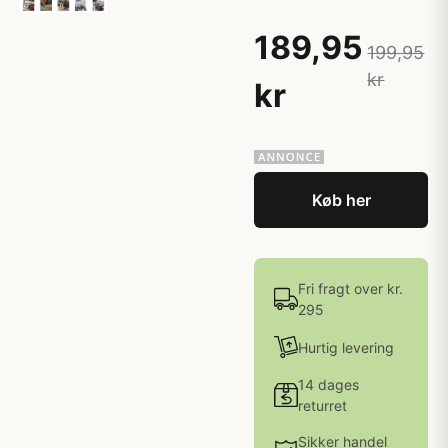
189,95
199,95
kr
kr
Køb her
Fri fragt over kr.
295
Hurtig levering
14 dages
returret
Sikker handel