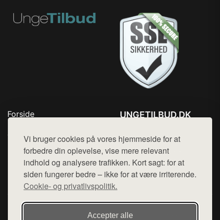
Forside
UNGETILBUD.DK
Produkter
Tlf. 78768672
Top Rabatter
Vi bruger cookies på vores hjemmeside for at
Mail:
hej@want.dk
Blog
forbedre din oplevelse, vise mere relevant
Kontakt
indhold og analysere trafikken. Kort sagt: for at
Cookie- og privatlivspolitik
siden fungerer bedre – ikke for at være irriterende.
Cookie- og privatlivspolitik.
Denne side er en del af want.dk, der udgiver en række
Accepter alle