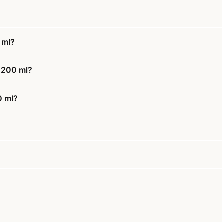
 ml?
r 200 ml?
0 ml?