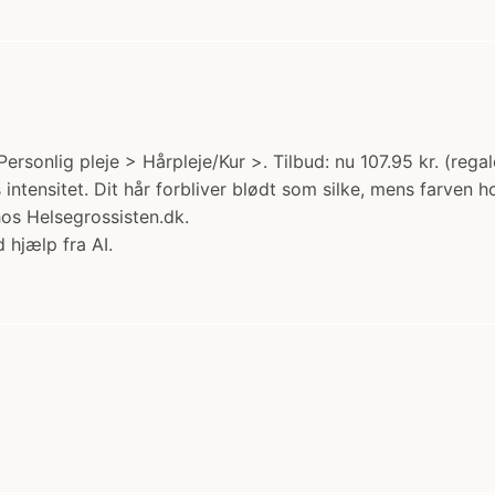
ersonlig pleje > Hårpleje/Kur >. Tilbud: nu 107.95 kr. (rega
ntensitet. Dit hår forbliver blødt som silke, mens farven hol
hos Helsegrossisten.dk.
 hjælp fra AI.