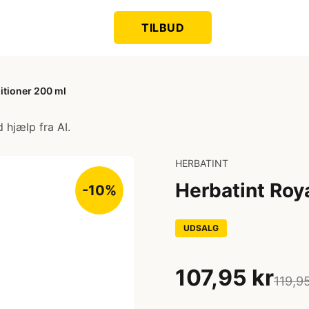
TILBUD
itioner 200 ml
 hjælp fra AI.
HERBATINT
Herbatint Roy
-10%
UDSALG
107,95 kr
119,95