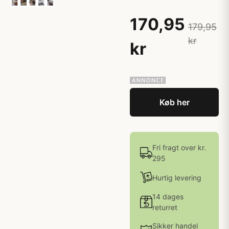
170,95
179,95
kr
kr
Køb her
Fri fragt over kr.
295
Hurtig levering
14 dages
returret
Sikker handel