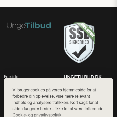
Forside
UNGETILBUD.DK
Produkter
Tlf. 78768672
Top Rabatter
Vi bruger cookies på vores hjemmeside for at
Mail:
hej@want.dk
Blog
forbedre din oplevelse, vise mere relevant
Kontakt
indhold og analysere trafikken. Kort sagt: for at
Cookie- og privatlivspolitik
siden fungerer bedre – ikke for at være irriterende.
Cookie- og privatlivspolitik.