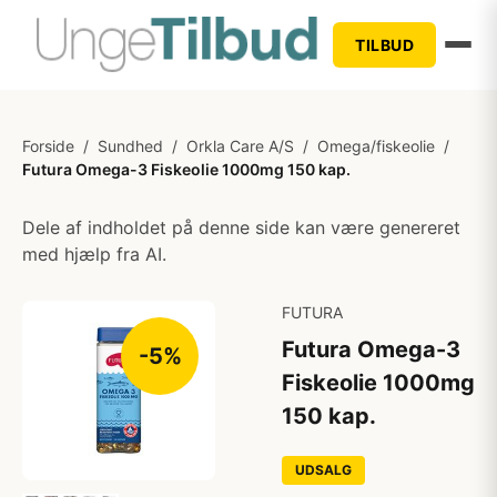
TILBUD
Forside
/
Sundhed
/
Orkla Care A/S
/
Omega/fiskeolie
/
Futura Omega-3 Fiskeolie 1000mg 150 kap.
Dele af indholdet på denne side kan være genereret
med hjælp fra AI.
FUTURA
Futura Omega-3
-5%
Fiskeolie 1000mg
150 kap.
UDSALG