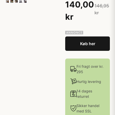
140,00
146,95
kr
kr
Køb her
Fri fragt over kr.
295
Hurtig levering
14 dages
returret
Sikker handel
med SSL