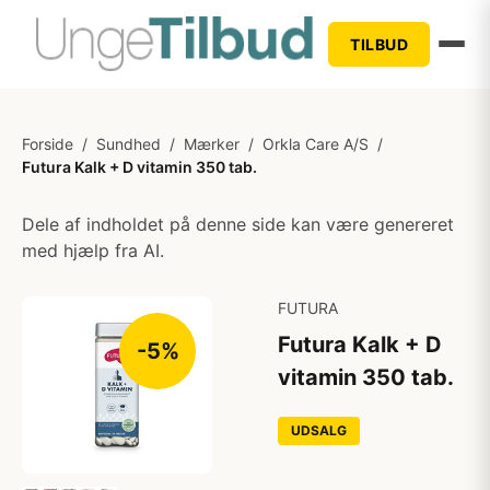
TILBUD
Forside
/
Sundhed
/
Mærker
/
Orkla Care A/S
/
Futura Kalk + D vitamin 350 tab.
Dele af indholdet på denne side kan være genereret
med hjælp fra AI.
FUTURA
Futura Kalk + D
-5%
vitamin 350 tab.
UDSALG