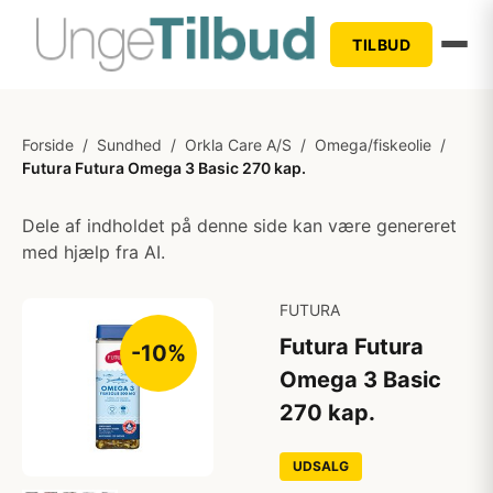
TILBUD
Forside
/
Sundhed
/
Orkla Care A/S
/
Omega/fiskeolie
/
Futura Futura Omega 3 Basic 270 kap.
Dele af indholdet på denne side kan være genereret
med hjælp fra AI.
FUTURA
Futura Futura
-10%
Omega 3 Basic
270 kap.
UDSALG