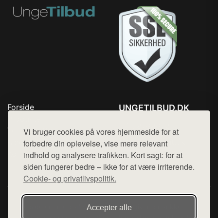
Forside
UNGETILBUD.DK
Produkter
Tlf. 78768672
Top Rabatter
Vi bruger cookies på vores hjemmeside for at
Mail:
hej@want.dk
Blog
forbedre din oplevelse, vise mere relevant
Kontakt
indhold og analysere trafikken. Kort sagt: for at
Cookie- og privatlivspolitik
siden fungerer bedre – ikke for at være irriterende.
Cookie- og privatlivspolitik.
Denne side er en del af want.dk, der udgiver en række
Accepter alle
hjemmesider med præsentation af forskellige produkter fra