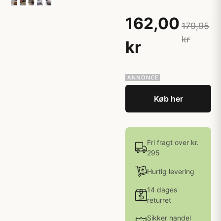
162,00
179,95
kr
kr
Køb her
Fri fragt over kr.
295
Hurtig levering
14 dages
returret
Sikker handel