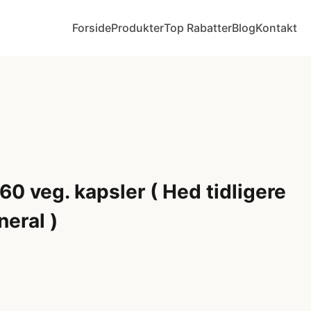
Forside
Produkter
Top Rabatter
Blog
Kontakt
60 veg. kapsler ( Hed tidligere
eral )