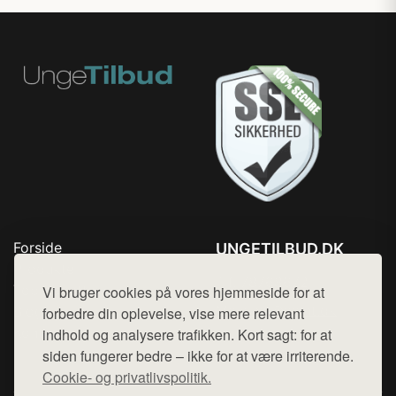
Forside
UNGETILBUD.DK
Produkter
Tlf. 78768672
Top Rabatter
Vi bruger cookies på vores hjemmeside for at
Mail:
hej@want.dk
Blog
forbedre din oplevelse, vise mere relevant
Kontakt
indhold og analysere trafikken. Kort sagt: for at
Cookie- og privatlivspolitik
siden fungerer bedre – ikke for at være irriterende.
Cookie- og privatlivspolitik.