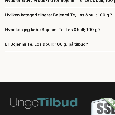
Hvad er EAN / Produktid for Bojenmi Te, Løs &bull; 100 
Hvilken kategori tilhører Bojenmi Te, Løs &bull; 100 g.?
Hvor kan jeg købe Bojenmi Te, Løs &bull; 100 g.?
Er Bojenmi Te, Løs &bull; 100 g. på tilbud?