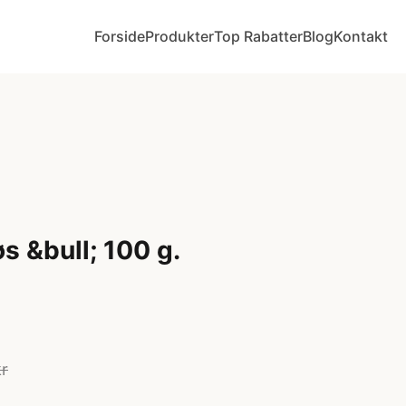
Forside
Produkter
Top Rabatter
Blog
Kontakt
s &bull; 100 g.
kr