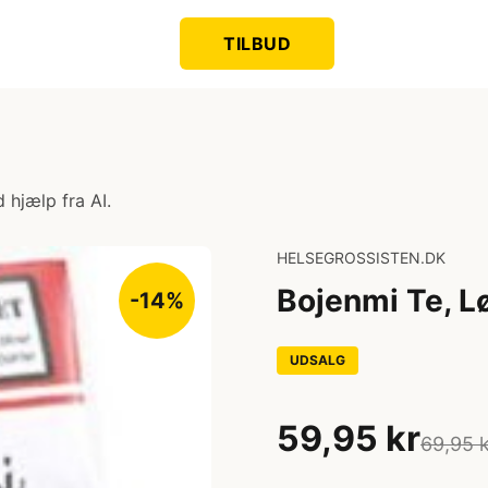
TILBUD
 hjælp fra AI.
HELSEGROSSISTEN.DK
Bojenmi Te, Lø
-14%
UDSALG
59,95 kr
69,95 