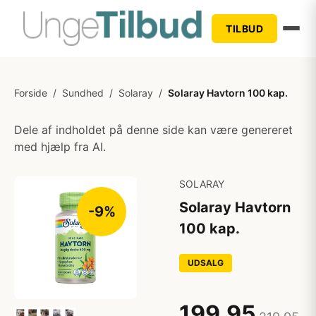
TILBUD
Forside
/
Sundhed
/
Solaray
/
Solaray Havtorn 100 kap.
Dele af indholdet på denne side kan være genereret
med hjælp fra AI.
SOLARAY
Solaray Havtorn
-9%
100 kap.
UDSALG
199,95