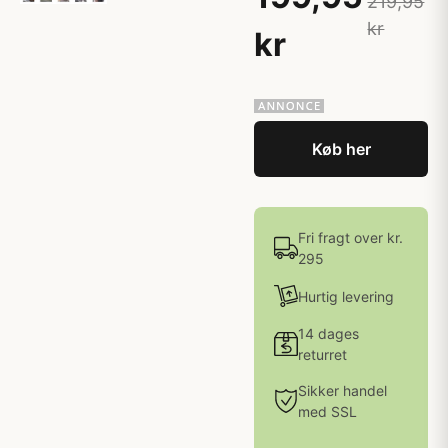
219,95
kr
kr
Køb her
Fri fragt over kr.
295
Hurtig levering
14 dages
returret
Sikker handel
med SSL