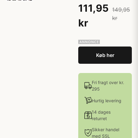
111,95
149,95
kr
kr
Køb her
Fri fragt over kr.
295
Hurtig levering
14 dages
returret
Sikker handel
med SSL