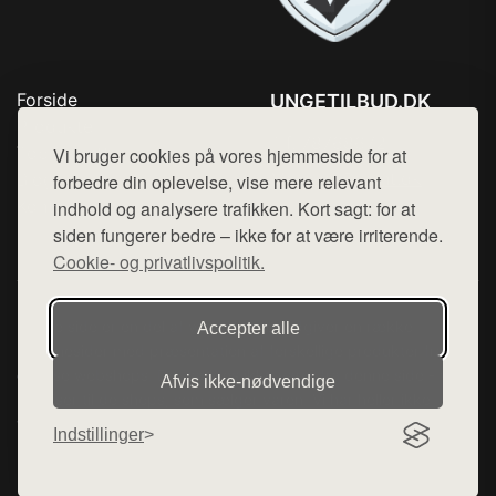
Forside
UNGETILBUD.DK
Produkter
Tlf. 78768672
Top Rabatter
Vi bruger cookies på vores hjemmeside for at
Mail:
hej@want.dk
Blog
forbedre din oplevelse, vise mere relevant
Kontakt
indhold og analysere trafikken. Kort sagt: for at
Cookie- og privatlivspolitik
siden fungerer bedre – ikke for at være irriterende.
Cookie- og privatlivspolitik.
Denne side er en del af want.dk, der udgiver en række
Accepter alle
hjemmesider med præsentation af forskellige produkter fra
diverse webshops. Der sælges ikke varer fra denne side - vi
Afvis ikke‑nødvendige
henviser til de shops, som sælger varen. Vi har heller ikke
varerne på lager.
Indstillinger
© 2026 ungetilbud.dk. Alle rettigheder forbeholdes.