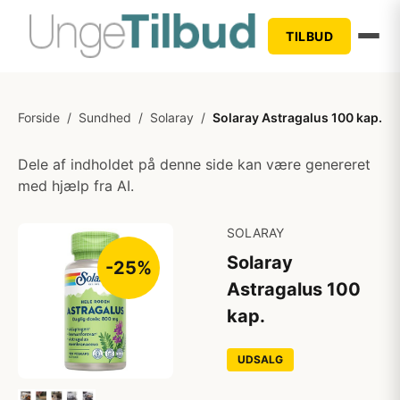
TILBUD
Forside
/
Sundhed
/
Solaray
/
Solaray Astragalus 100 kap.
Dele af indholdet på denne side kan være genereret
med hjælp fra AI.
SOLARAY
Solaray
-25%
Astragalus 100
kap.
UDSALG