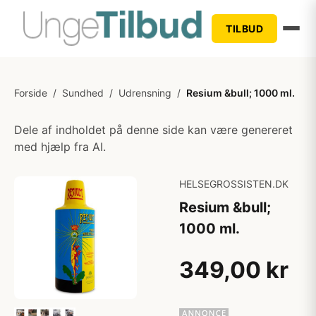
TILBUD
Forside
/
Sundhed
/
Udrensning
/
Resium &bull; 1000 ml.
Dele af indholdet på denne side kan være genereret
med hjælp fra AI.
HELSEGROSSISTEN.DK
Resium &bull;
1000 ml.
349,00 kr