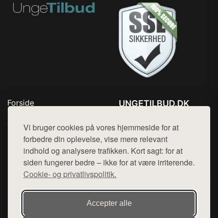
Forside
UNGETILBUD.DK
Produkter
Tlf. 78768672
Top Rabatter
Vi bruger cookies på vores hjemmeside for at
Mail:
hej@want.dk
Blog
forbedre din oplevelse, vise mere relevant
Kontakt
indhold og analysere trafikken. Kort sagt: for at
Cookie- og privatlivspolitik
siden fungerer bedre – ikke for at være irriterende.
Cookie- og privatlivspolitik.
Denne side er en del af want.dk, der udgiver en række
Accepter alle
hjemmesider med præsentation af forskellige produkter fra