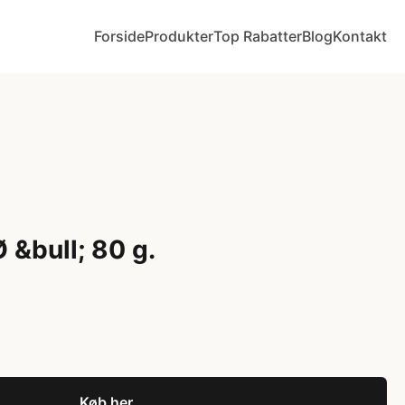
Forside
Produkter
Top Rabatter
Blog
Kontakt
 &bull; 80 g.
Køb her