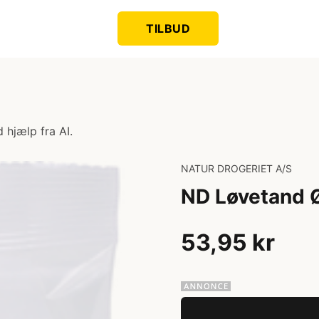
TILBUD
 hjælp fra AI.
NATUR DROGERIET A/S
ND Løvetand Ø
53,95 kr