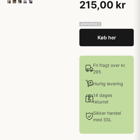
215,00 kr
Køb her
Fri fragt over kr.
295
Hurtig levering
14 dages
returret
Sikker handel
med SSL