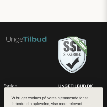
Forside
UNGETILBUD.DK
Produkter
Tlf. 78768672
Top Rabatter
Vi bruger cookies på vores hjemmeside for at
Mail:
hej@want.dk
Blog
forbedre din oplevelse, vise mere relevant