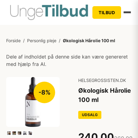
TILBUD
Forside
/
Personlig pleje
/
Økologisk Hårolie 100 ml
Dele af indholdet på denne side kan være genereret
med hjælp fra AI.
HELSEGROSSISTEN.DK
Økologisk Hårolie
-8%
100 ml
UDSALG
240,00