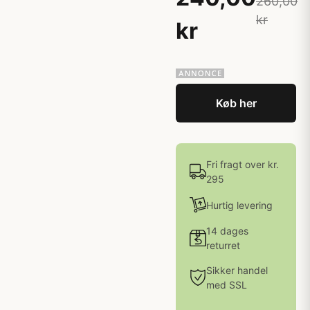
260,00
kr
kr
Køb her
Fri fragt over kr.
295
Hurtig levering
14 dages
returret
Sikker handel
med SSL