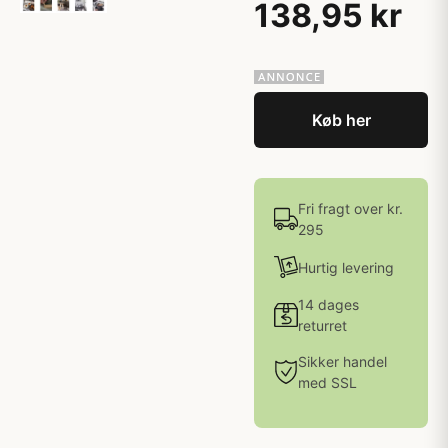
138,95 kr
Køb her
Fri fragt over kr.
295
Hurtig levering
14 dages
returret
Sikker handel
med SSL