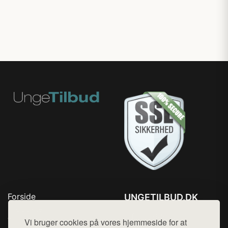
Forside
UNGETILBUD.DK
Produkter
Tlf. 78768672
Top Rabatter
Vi bruger cookies på vores hjemmeside for at