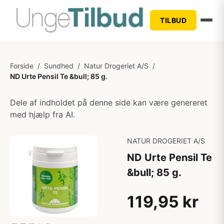
TILBUD
Forside
/
Sundhed
/
Natur Drogeriet A/S
/
ND Urte Pensil Te &bull; 85 g.
Dele af indholdet på denne side kan være genereret
med hjælp fra AI.
NATUR DROGERIET A/S
ND Urte Pensil Te
&bull; 85 g.
119,95 kr