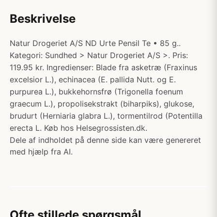
Beskrivelse
Natur Drogeriet A/S ND Urte Pensil Te • 85 g..
Kategori: Sundhed > Natur Drogeriet A/S >. Pris:
119.95 kr. Ingredienser: Blade fra asketræ (Fraxinus
excelsior L.), echinacea (E. pallida Nutt. og E.
purpurea L.), bukkehornsfrø (Trigonella foenum
graecum L.), propolisekstrakt (biharpiks), glukose,
brudurt (Herniaria glabra L.), tormentilrod (Potentilla
erecta L. Køb hos Helsegrossisten.dk.
Dele af indholdet på denne side kan være genereret
med hjælp fra AI.
Ofte stillede spørgsmål