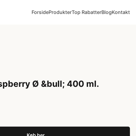
Forside
Produkter
Top Rabatter
Blog
Kontakt
berry Ø &bull; 400 ml.
Køb her