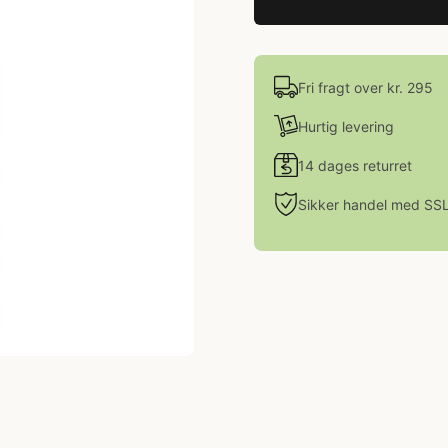
Fri fragt over kr. 295
Hurtig levering
14 dages returret
Sikker handel med SS