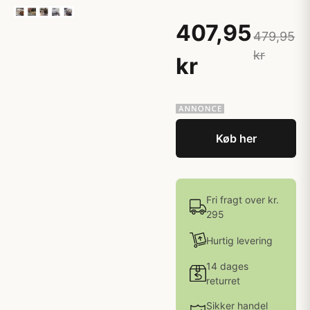
407,95
479,95
kr
kr
Køb her
Fri fragt over kr.
295
Hurtig levering
14 dages
returret
Sikker handel