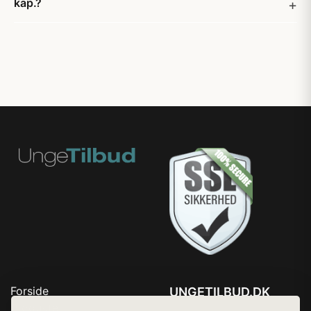
kap.?
Forside
UNGETILBUD.DK
Produkter