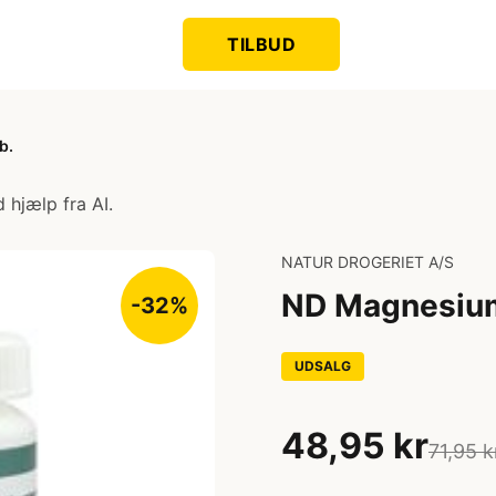
TILBUD
b.
 hjælp fra AI.
NATUR DROGERIET A/S
ND Magnesium 
-32%
UDSALG
48,95 kr
71,95 k