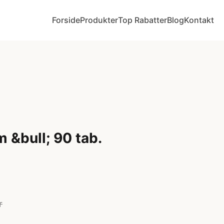
Forside
Produkter
Top Rabatter
Blog
Kontakt
&bull; 90 tab.
r