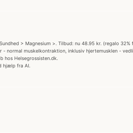
Sundhed > Magnesium >. Tilbud: nu 48.95 kr. (regalo 32% f
r - normal muskelkontraktion, inklusiv hjertemusklen - ved
øb hos Helsegrossisten.dk.
 hjælp fra AI.