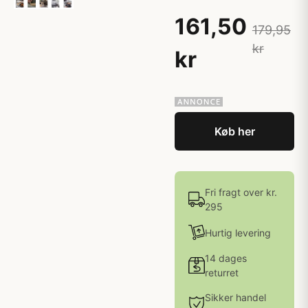
161,50
179,95
kr
kr
Køb her
Fri fragt over kr.
295
Hurtig levering
14 dages
returret
Sikker handel