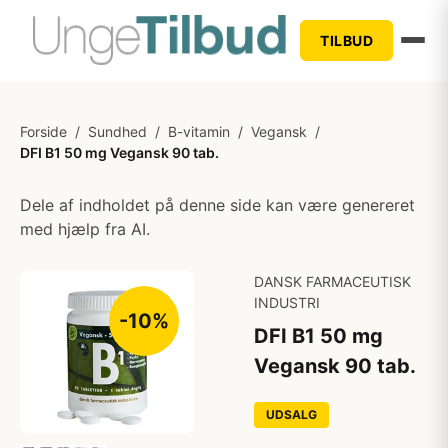
TILBUD
Forside
/
Sundhed
/
B-vitamin
/
Vegansk
/
DFI B1 50 mg Vegansk 90 tab.
Dele af indholdet på denne side kan være genereret
med hjælp fra AI.
DANSK FARMACEUTISK
INDUSTRI
-10%
DFI B1 50 mg
Vegansk 90 tab.
UDSALG