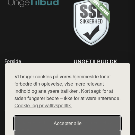
Forside
UNGETILBUD.DK
Produkter
Tlf. 78768672
Top Rabatter
Vi bruger cookies på vores hjemmeside for at
Mail:
hej@want.dk
Blog
forbedre din oplevelse, vise mere relevant
Kontakt
indhold og analysere trafikken. Kort sagt: for at
Cookie- og privatlivspolitik
siden fungerer bedre – ikke for at være irriterende.
Cookie- og privatlivspolitik.
Denne side er en del af want.dk, der udgiver en række
Accepter alle
hjemmesider med præsentation af forskellige produkter fra