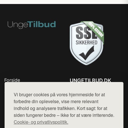
Forside
UNGETILBUD.DK
Produkter
Tlf. 78768672
Top Rabatter
Vi bruger cookies på vores hjemmeside for at
Mail:
hej@want.dk
Blog
forbedre din oplevelse, vise mere relevant
Kontakt
indhold og analysere trafikken. Kort sagt: for at
Cookie- og privatlivspolitik
siden fungerer bedre – ikke for at være irriterende.
Cookie- og privatlivspolitik.