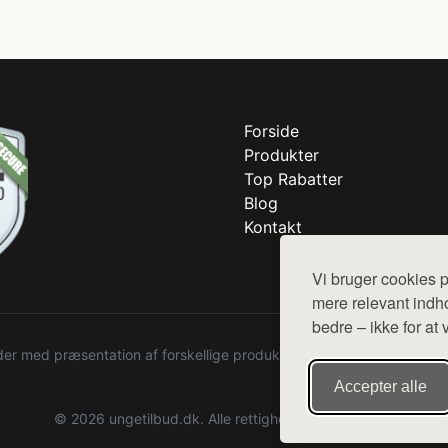
Forside
Produkter
Top Rabatter
Blog
Kontakt
Vi bruger cookies p
mere relevant indho
bedre – ikke for at 
r med præsentation af forskellige produkter fra diverse webshops. De
Accepter alle
© 2026 ungetilbud.dk. Alle rettigheder forbeholdes.