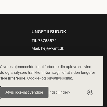
UNGETILBUD.DK
Tlf. 78768672
Mail:
hej@want.dk
Cookie- og privatlivspolitik
å vores hjemmeside for at forbedre din oplevelse, vise
ld og analysere trafikken. Kort sagt: for at siden fungerer
være irriterende.
Cookie- og privatlivspolitik.
r sælges ikke varer fra denne side - vi henviser til de shops,
Afvis ikke‑nødvendige
Indstillinger