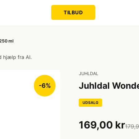
TILBUD
250 ml
 hjælp fra AI.
JUHLDAL
Juhldal Wonde
-6%
UDSALG
169,00 kr
179,9