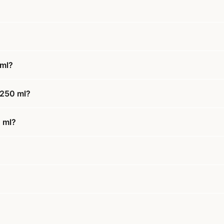
 ml?
-250 ml?
0 ml?