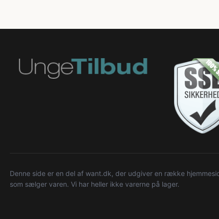
Denne side er en del af want.dk, der udgiver en række hjemmeside
som sælger varen. Vi har heller ikke varerne på lager.